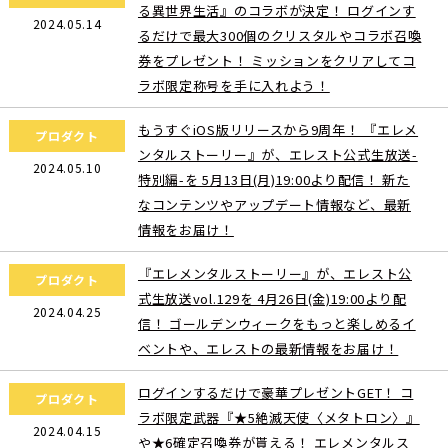
る異世界生活』のコラボが決定！ ログインす
2024.05.14
るだけで最大300個のクリスタルやコラボ召喚
券をプレゼント！ ミッションをクリアしてコ
ラボ限定称号を手に入れよう！
もうすぐiOS版リリースから9周年！ 『エレメ
プロダクト
ンタルストーリー』が、エレスト公式生放送-
2024.05.10
特別編-を 5月13日(月)19:00より配信！ 新た
なコンテンツやアップデート情報など、最新
情報をお届け！
『エレメンタルストーリー』が、エレスト公
プロダクト
式生放送vol.129を 4月26日(金)19:00より配
2024.04.25
信！ ゴールデンウィークをもっと楽しめるイ
ベントや、エレストの最新情報をお届け！
ログインするだけで豪華プレゼントGET！ コ
プロダクト
〒106-0032 東京都港区六本木6丁目8番10号 ステップ六本木5階
ラボ限定武器『★5絶滅天使〈メタトロン〉』
2024.04.15
や★6確定召喚券が貰える！ エレメンタルス