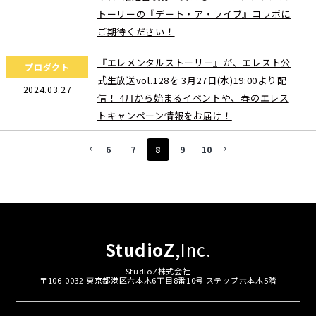
トーリーの『デート・ア・ライブ』コラボに
ご期待ください！
『エレメンタルストーリー』が、エレスト公
プロダクト
式生放送vol.128を 3月27日(水)19:00より配
2024.03.27
信！ 4月から始まるイベントや、春のエレス
トキャンペーン情報をお届け！
6
7
8
9
10
keyboard_arrow_left
keyboard_arrow_right
StudioZ
,Inc.
StudioZ株式会社
〒106-0032 東京都港区六本木6丁目8番10号 ステップ六本木5階